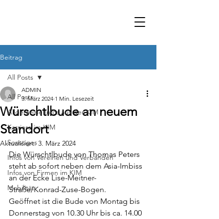
Beitrag
All Posts
ADMIN
All Posts
3. März 2024
1 Min. Lesezeit
Würschtlbude an neuem
Allgemeine Infos aus der KIM
Standort
Karriere im KIM
Sonstiges
Aktualisiert:
3. März 2024
Die Würschtlbude von Thomas Peters 
Infos von Vereinen und Verbänden
steht ab sofort neben dem Asia-Imbiss 
Infos von Firmen im KIM
an der Ecke Lise-Meitner-
Mobilität
Straße/Konrad-Zuse-Bogen.
Geöffnet ist die Bude von Montag bis 
Donnerstag von 10.30 Uhr bis ca. 14.00 