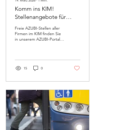
19. März 2026
∙
1
Min.
Komm ins KIM!
Stellenangebote für
AZUBIS
Freie AZUBI-Stellen aller
Firmen im KIM finden Sie
in unserem AZUBI-Portal
auf unserer Homepage!
www.kim.bayern/azubi-
portal Passend dazu auch
unseren Film über AZUBIs
im KIM!
15
0