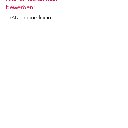
bewerben:
TRANE Roggenkamp
Zur Homepage
AZUBI-Video
KIM-Video