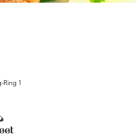
:
g-Ring 1