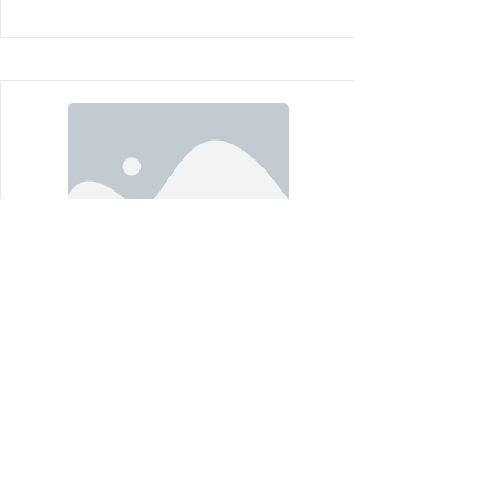
Levitronix Germany GmbH
Levitronix® ist weltweit führend in
der
Magnetschwebemotortechnologie
(MagLev) und bietet innovative
Produkte wie MagLev-Lüfter an, die
zur Steuerung von VHP und Gasfluss
in der biopharmazeutischen