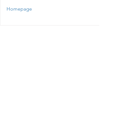
Homepage
AZUBI-Video
KIM-Video
Home
Kontakt
Impressum