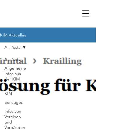
KIM Aktuelles
All Posts
All Posts
Allgemeine
Infos aus
der KIM
Karriere im
KIM
Sonstiges
Infos von
Vereinen
und
Verbänden