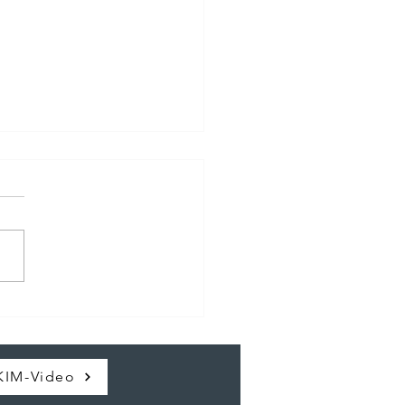
kautomat im KIM
KIM-Video