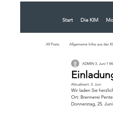
Start
Die KIM
Mob
All Posts
Allgemeine Infos aus der K
ADMIN
3. Juni
1 Mi
Infos von Firmen im KIM
Mobil
Einladun
Aktualisiert:
3. Juni
Wir laden Sie herzli
Ort: Brennerei Pente
Donnerstag, 25. Juni