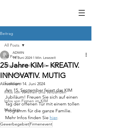
Beitrag
All Posts
ADMIN
All Posts
14. Juni 2024
1 Min. Lesezeit
25 Jahre KIM - KREATIV.
Allgemeine Infos aus der KIM
INNOVATIV. MUTIG
Karriere im KIM
Sonstiges
Aktualisiert:
14. Juni 2024
Am 15. September feiert das KIM 
Infos von Vereinen und Verbänden
Jubiläum! Freuen Sie sich auf einen 
Infos von Firmen im KIM
Tag der offenen Tür mit einem tollen 
Mobilität
Programm für die ganze Familie.
Mehr Infos finden Sie 
hier
.
Gewerbegebiet
Firmenevent